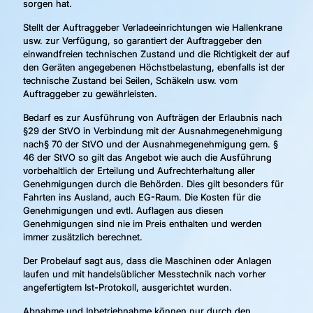
sorgen hat.
Stellt der Auftraggeber Verladeeinrichtungen wie Hallenkrane
usw. zur Verfügung, so garantiert der Auftraggeber den
einwandfreien technischen Zustand und die Richtigkeit der auf
den Geräten angegebenen Höchstbelastung, ebenfalls ist der
technische Zustand bei Seilen, Schäkeln usw. vom
Auftraggeber zu gewährleisten.
Bedarf es zur Ausführung von Aufträgen der Erlaubnis nach
§29 der StVO in Verbindung mit der Ausnahmegenehmigung
nach§ 70 der StVO und der Ausnahmegenehmigung gem. §
46 der StVO so gilt das Angebot wie auch die Ausführung
vorbehaltlich der Erteilung und Aufrechterhaltung aller
Genehmigungen durch die Behörden. Dies gilt besonders für
Fahrten ins Ausland, auch EG-Raum. Die Kosten für die
Genehmigungen und evtl. Auflagen aus diesen
Genehmigungen sind nie im Preis enthalten und werden
immer zusätzlich berechnet.
Der Probelauf sagt aus, dass die Maschinen oder Anlagen
laufen und mit handelsüblicher Messtechnik nach vorher
angefertigtem Ist-Protokoll, ausgerichtet wurden.
Abnahme und Inbetriebnahme können nur durch den