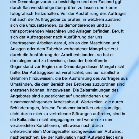
der Demontage vorab zu besichtigen und den Zustand ggf.
durch Sachverständige überprüfen zu lassen und / oder
fotografisch festzuhalten. Vor der Ausführung des Auftrages
hat auch der Auftraggeber zu prüfen, in welchem Zustand
sich die umzusetzenden, zu demontierenden und zu
transportierenden Maschinen und Anlagen befinden. Beruft
sich der Auftraggeber nach Ausführung der uns
übertragenen Arbeiten darauf, ein an den Maschinen und
Anlagen oder dem Zubehör vorhandener Mangel sei erst
durch die Ausführung der Arbeit entstanden, so hat er
darzulegen und zu beweisen, dass der betreffende
Gegenstand vor Beginn der Demontage diesen Mangel nicht
hatte. Der Auftraggeber ist verpflichtet, uns auf sämtliche
Gefahren hinzuweisen, die bei Ausführung des Auftrages aus
Umständen, die dem Bereich des Betriebes zuzuordnen sind
entstehen können, hinzuweisen. Die Zeitermittlungen des
Angebotes sind ausgerichtet auf ungehinderten und
zusammenhängenden Arbeitsablauf. Wartezeiten, die durch
Behinderungen, falsche Fundamentarbeiten oder sonstige,
nicht durch mich zu vertretende Störungen auftreten, sind in
die Kalkulation nicht eingegangen und werden zu den
verabredeten Konditionen, hilfsweise nach durch
unterzeichnetem Montagezettel nachgewiesenem Aufwand,
nachberechnet. Bei der Kalkulation nach Aufwand liegt eine